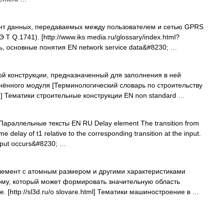
т данных, передаваемых между пользователем и сетью GPRS
 Т Q.1741). [http://www.iks media.ru/glossary/index.html?
ь, основные понятия EN network service data&#8230; …
й конструкции, предназначенный для заполнения в ней
ённого модуля [Терминологический словарь по строительству
] Тематики строительные конструкции EN non standard …
араллельные тексты EN RU Delay element The transition from
ime delay of t1 relative to the corresponding transition at the input.
output occurs&#8230; …
мент с атомным размером и другими характеристиками
му, который может формировать значительную область
 [http://sl3d.ru/o slovare.html] Тематики машиностроение в …