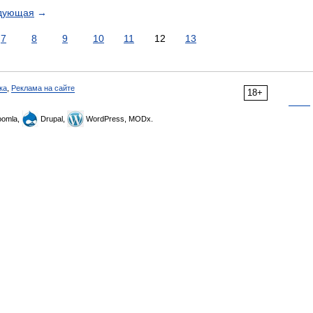
дующая
→
7
8
9
10
11
12
13
ка
,
Реклама на сайте
18+
omla,
Drupal,
WordPress, MODx.