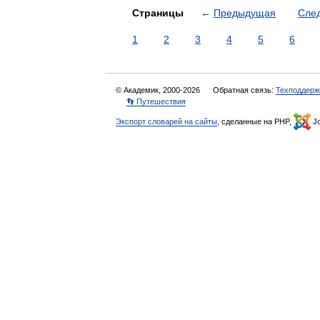
Страницы
←
Предыдущая
Сле
1
2
3
4
5
6
© Академик, 2000-2026
Обратная связь:
Техподдерж
👣 Путешествия
Экспорт словарей на сайты
, сделанные на PHP,
Jo