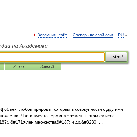
Запомнить сайт
Словарь на свой сайт
RU
едии на Академике
Найти!
Книги
Игры ⚽
set] объект любой природы, который в совокупности с другими
ножество. Часто вместо термина элемент в этом смысле
187;, &#171;член множества&#187; и др.&#8230; …