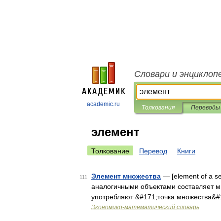
Словари и энциклоп
academic.ru
Толкования
Переводы
элемент
Толкование
Перевод
Книги
Элемент множества
— [ele­ment of a 
111
аналогичными объектами составляет м
употребляют &#171;точка множества&#
Экономико-математический словарь