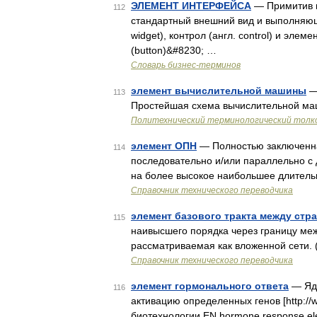
ЭЛЕМЕНТ ИНТЕРФЕЙСА
— Примитив г
112
стандартный внешний вид и выполняющи
widget), контрол (англ. control) и эле
(button)&#8230; …
Словарь бизнес-терминов
элемент вычислительной машины
— 
113
Простейшая схема вычислительной м
Политехнический терминологический толк
элемент ОПН
— Полностью заключенна
114
последовательно и/или параллельно с
на более высокое наибольшее длитель
Справочник технического переводчика
элемент базового тракта между стр
115
наивысшего порядка через границу меж
рассматриваемая как вложенной сети. (
Справочник технического переводчика
элемент гормонального ответа
— Яде
116
активацию определенных генов [http://
биотехнологии EN hormone response e