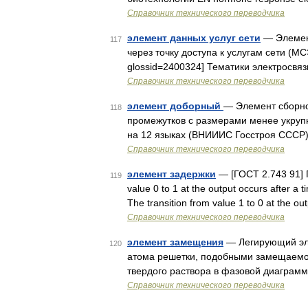
Справочник технического переводчика
элемент данных услуг сети
— Элемен
117
через точку доступа к услугам сети (МСЭ
glossid=2400324] Тематики электросвяз
Справочник технического переводчика
элемент доборный
— Элемент сборно
118
промежутков с размерами менее укрупн
на 12 языках (ВНИИИС Госстроя СССР)
Справочник технического переводчика
элемент задержки
— [ГОСТ 2.743 91] П
119
value 0 to 1 at the output occurs after a t
The transition from value 1 to 0 at the 
Справочник технического переводчика
элемент замещения
— Легирующий эле
120
атома решетки, подобными замещаемо
твердого раствора в фазовой диаграмме.
Справочник технического переводчика