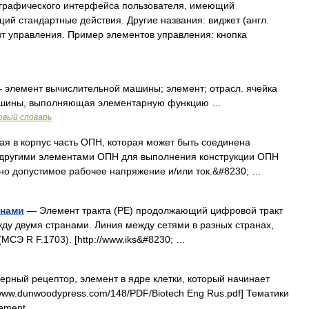
рафического интерфейса пользователя, имеющий
й стандартные действия. Другие названия: виджет (англ.
мент управления. Пример элементов управления: кнопка
элемент вычислительной машины; элемент; отрасл. ячейка
ашины, выполняющая элементарную функцию …
овый словарь
я в корпус часть ОПН, которая может быть соединена
 другими элементами ОПН для выполнения конструкции ОПН
но допустимое рабочее напряжение и/или ток.&#8230; …
анами
— Элемент тракта (РЕ) продолжающий цифровой тракт
ду двумя странами. Линия между сетями в разных странах,
МСЭ R F.1703). [http://www.iks&#8230; …
рный рецептор, элемент в ядре клетки, который начинает
www.dunwoodypress.com/148/PDF/Biotech Eng Rus.pdf] Тематики
lement …